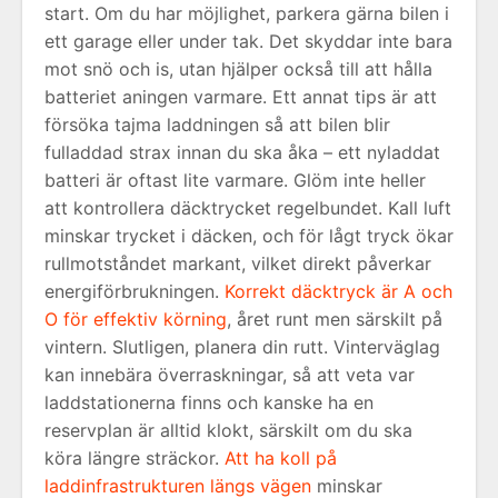
start. Om du har möjlighet, parkera gärna bilen i
ett garage eller under tak. Det skyddar inte bara
mot snö och is, utan hjälper också till att hålla
batteriet aningen varmare. Ett annat tips är att
försöka tajma laddningen så att bilen blir
fulladdad strax innan du ska åka – ett nyladdat
batteri är oftast lite varmare. Glöm inte heller
att kontrollera däcktrycket regelbundet. Kall luft
minskar trycket i däcken, och för lågt tryck ökar
rullmotståndet markant, vilket direkt påverkar
energiförbrukningen.
Korrekt däcktryck är A och
O för effektiv körning
, året runt men särskilt på
vintern. Slutligen, planera din rutt. Vinterväglag
kan innebära överraskningar, så att veta var
laddstationerna finns och kanske ha en
reservplan är alltid klokt, särskilt om du ska
köra längre sträckor.
Att ha koll på
laddinfrastrukturen längs vägen
minskar