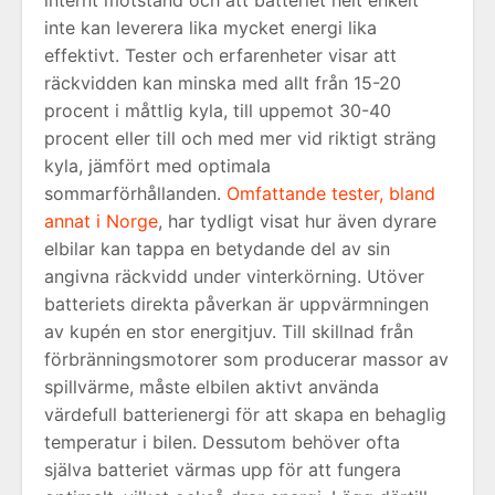
internt motstånd och att batteriet helt enkelt
inte kan leverera lika mycket energi lika
effektivt. Tester och erfarenheter visar att
räckvidden kan minska med allt från 15-20
procent i måttlig kyla, till uppemot 30-40
procent eller till och med mer vid riktigt sträng
kyla, jämfört med optimala
sommarförhållanden.
Omfattande tester, bland
annat i Norge
, har tydligt visat hur även dyrare
elbilar kan tappa en betydande del av sin
angivna räckvidd under vinterkörning. Utöver
batteriets direkta påverkan är uppvärmningen
av kupén en stor energitjuv. Till skillnad från
förbränningsmotorer som producerar massor av
spillvärme, måste elbilen aktivt använda
värdefull batterienergi för att skapa en behaglig
temperatur i bilen. Dessutom behöver ofta
själva batteriet värmas upp för att fungera