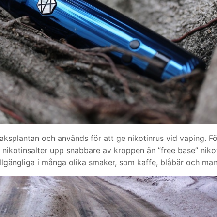
aksplantan och används för att ge nikotinrus vid vaping. Fö
 nikotinsalter upp snabbare av kroppen än ”free base” niko
s tillgängliga i många olika smaker, som kaffe, blåbär och ma