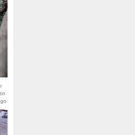
r
tin
ngo.