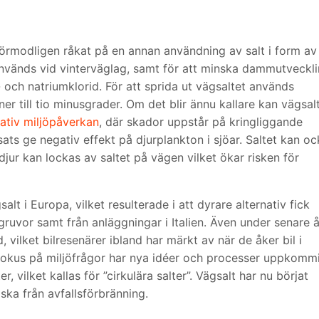
örmodligen råkat på en annan användning av salt i form av
vänds vid vinterväglag, samt för att minska dammutveckl
 och natriumklorid. För att sprida ut vägsaltet används
ner till tio minusgrader. Om det blir ännu kallare kan vägsal
ativ miljöpåverkan
, där skador uppstår på kringliggande
ts ge negativ effekt på djurplankton i sjöar. Saltet kan o
djur kan lockas av saltet på vägen vilket ökar risken för
alt i Europa, vilket resulterade i att dyrare alternativ fick
ruvor samt från anläggningar i Italien. Även under senare å
, vilket bilresenärer ibland har märkt av när de åker bil i
okus på miljöfrågor har nya idéer och processer uppkommi
, vilket kallas för ”cirkulära salter”. Vägsalt har nu börjat
aska från avfallsförbränning.