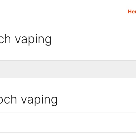
He
och vaping
 och vaping