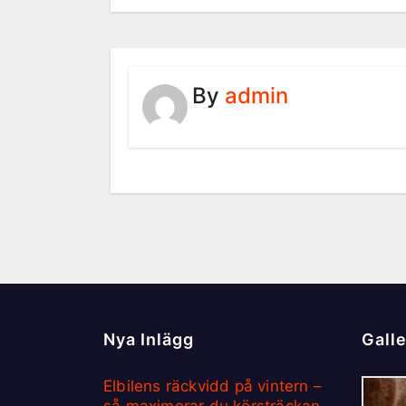
By
admin
Nya Inlägg
Galle
Elbilens räckvidd på vintern –