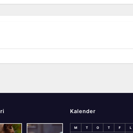
ri
Kalender
M
T
O
T
F
L