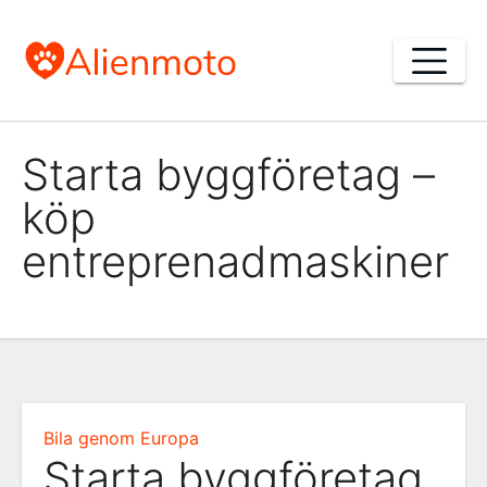
Skip
to
content
Starta byggföretag –
köp
entreprenadmaskiner
Bila genom Europa
Starta byggföretag