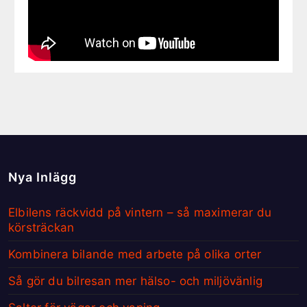
Nya Inlägg
Elbilens räckvidd på vintern – så maximerar du
körsträckan
Kombinera bilande med arbete på olika orter
Så gör du bilresan mer hälso- och miljövänlig